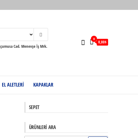
0
0,00$
umusa Cad. Menevşe İş Mrk.
EL ALETLERİ
KAPAKLAR
SEPET
ÜRÜNLERI ARA