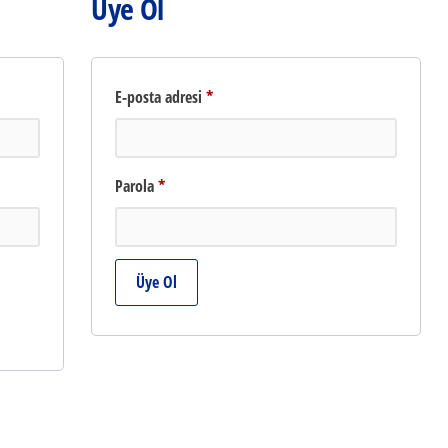
Üye Ol
li
Gerekli
E-posta adresi
*
Gerekli
Parola
*
Üye Ol