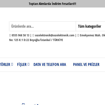
Toptan Alımlarda İndirim Fırsatları!!!
0555 968 58 13 |
sozelektronik@sozelektronik.com |
Emekyemez Mah. Okç
No: 125 K:1 D:22 Beyoğlu/İstanbul / TÜRKİYE
TÖRLER
FİŞLER
DATA VE TELEFON ARA
PANEL VE PRİZLER