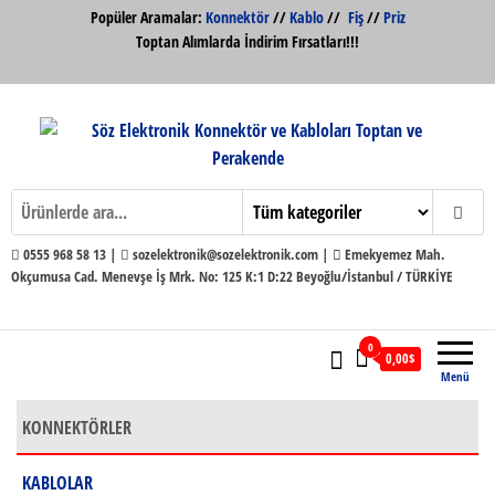
İçeriğe
Popüler Aramalar:
Konnektör
//
Kablo
//
Fiş
//
Priz
atla
Toptan Alımlarda İndirim Fırsatları!!!
Söz Elektronik Konnektör ve Kabloları
Söz Elektronik
Toptan ve Perakende
0555 968 58 13 |
sozelektronik@sozelektronik.com |
Emekyemez Mah.
Okçumusa Cad. Menevşe İş Mrk. No: 125 K:1 D:22 Beyoğlu/İstanbul / TÜRKİYE
0
0,00$
Menü
KONNEKTÖRLER
KABLOLAR