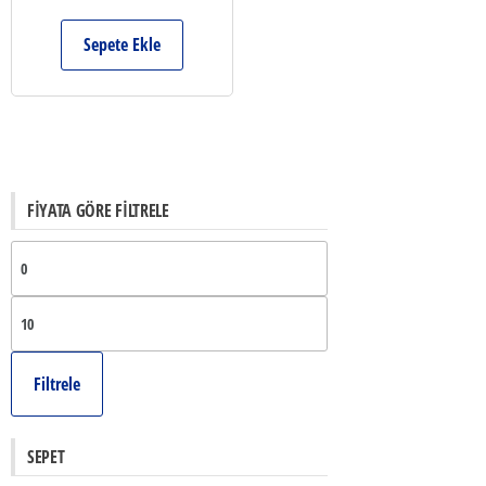
Sepete Ekle
FIYATA GÖRE FILTRELE
En
düşük
En
fiyat
yüksek
Filtrele
fiyat
SEPET