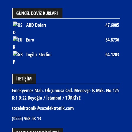
GÜNCEL DÖVİZ KURLARI
ABD Doları
47.6085
Euro
54.8736
İngiliz Sterlini
64.1203
İLETIŞIM
Emekyemez Mah. Okçumusa Cad. Menevşe İş Mrk. No:125
K:1 D:22 Beyoğlu / İstanbul / TÜRKİYE
sozelektronik@sozelektronik.com
(0555) 968 58 13