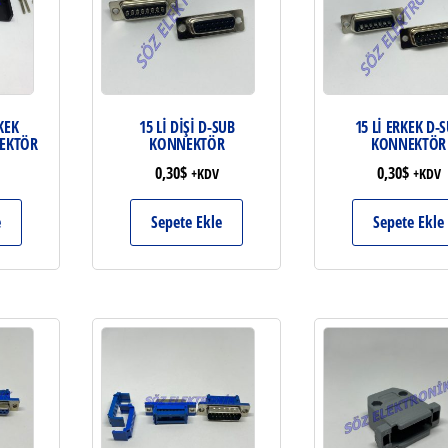
KEK
15 Lİ DİŞİ D-SUB
15 Lİ ERKEK D-
EKTÖR
KONNEKTÖR
KONNEKTÖR
0,30
$
0,30
$
+KDV
+KDV
e
Sepete Ekle
Sepete Ekle