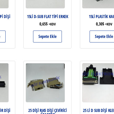
Pİ DİŞİ
15Lİ D-SUB FLAT TİPİ ERKEK
15Lİ PLASTİK K
0,65
$
0,30
$
+KDV
+KDV
e
Sepete Ekle
Sepete Ekle
R DİŞİ
25 DİŞİ RJ45 DİŞİ ÇEVİRİCİ
25 Lİ D SUB DİŞİ KL