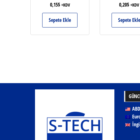
0,15
$
0,20
$
+KDV
+KDV
Sepete Ekle
Sepete Ekl
GÜNCE
ABD
Eur
İngi