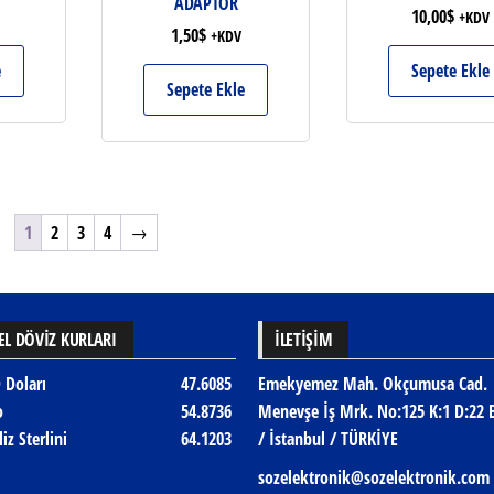
ADAPTÖR
10,00
$
+KDV
1,50
$
+KDV
e
Sepete Ekle
Sepete Ekle
1
2
3
4
→
L DÖVİZ KURLARI
İLETIŞIM
 Doları
47.6085
Emekyemez Mah. Okçumusa Cad.
o
54.8736
Menevşe İş Mrk. No:125 K:1 D:22 
liz Sterlini
64.1203
/ İstanbul / TÜRKİYE
sozelektronik@sozelektronik.com