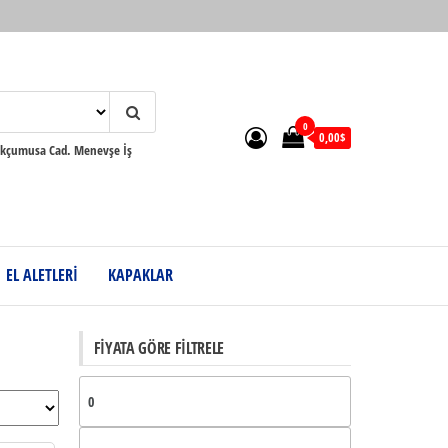
0
0,00$
çumusa Cad. Menevşe İş
EL ALETLERİ
KAPAKLAR
FIYATA GÖRE FILTRELE
En
düşük
En