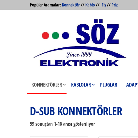
İçeriğe
Popüler Aramalar:
Konnektör
//
Kablo
//
Fiş
//
Priz
atla
Söz
Söz
Elektronik
Elektronik
KONNEKTÖRLER
KABLOLAR
PLUGLAR
ADAP
Konnektör
ve
D-SUB KONNEKTÖRLER
Kabloları
Toptan ve
59 sonuçtan 1-16 arası gösteriliyor
Perakende