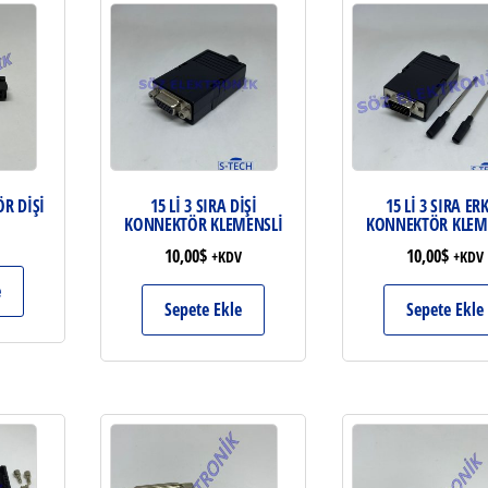
R DİŞİ
15 Lİ 3 SIRA DİŞİ
15 Lİ 3 SIRA ER
KONNEKTÖR KLEMENSLİ
KONNEKTÖR KLEM
10,00
$
10,00
$
+KDV
+KDV
e
Sepete Ekle
Sepete Ekle