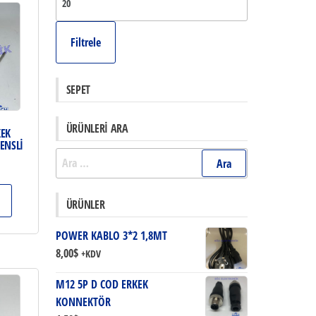
fiyat
yüksek
Filtrele
fiyat
SEPET
ÜRÜNLERI ARA
KEK
ENSLİ
Arama:
ÜRÜNLER
POWER KABLO 3*2 1,8MT
8,00
$
+KDV
M12 5P D COD ERKEK
KONNEKTÖR