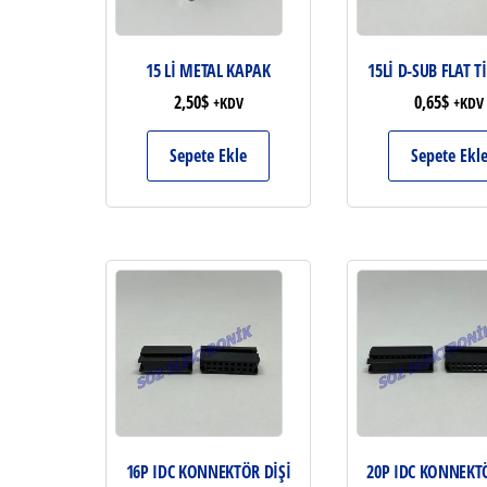
15 Lİ METAL KAPAK
15Lİ D-SUB FLAT Tİ
2,50
$
0,65
$
+KDV
+KDV
Sepete Ekle
Sepete Ekl
16P IDC KONNEKTÖR DİŞİ
20P IDC KONNEKTÖ