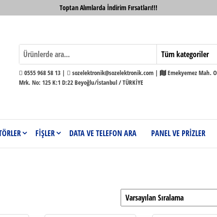
Toptan Alımlarda İndirim Fırsatları!!!
0555 968 58 13 |
sozelektronik@sozelektronik.com |
Emekyemez Mah. Ok
Mrk. No: 125 K:1 D:22 Beyoğlu/İstanbul / TÜRKİYE
TÖRLER
FİŞLER
DATA VE TELEFON ARA
PANEL VE PRİZLER