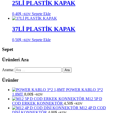
25Lİ PLASTİK KAPAK
0,40
$
Sepete Ekle
+KDV
37Lİ PLASTİK KAPAK
0,50
$
Sepete Ekle
+KDV
Sepet
Ürünleri Ara
Arama:
Ürünler
POWER KABLO 3*2
1,8MT
8,00
$
+KDV
M12 5P D
COD ERKEK KONNEKTÖR
4,50
$
+KDV
M12 4P D COD
DİŞİ KONNEKTÖR
4,00
$
+KDV