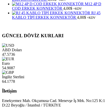
M12 4P D
COD ERKEK KONNEKTÖR
4,00
$
+KDV
RJ 45
KABLO TİPİ ERKEK KONNEKTÖR
4,00
$
+KDV
GÜNCEL DÖVİZ KURLARI
ABD Doları
47.5736
Euro
54.9087
İngiliz Sterlini
64.1778
İletişim
Emekyemez Mah. Okçumusa Cad. Menevşe İş Mrk. No:125 K:1
D:22 Beyoğlu / İstanbul / TÜRKİYE