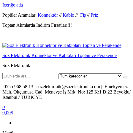
İçeriğe atla
Popüler Aramalar:
Konnektör
//
Kablo
//
Fiş
//
Priz
Toptan Alımlarda İndirim Fırsatları!!!
Söz Elektronik Konnektör ve Kabloları Toptan ve Perakende
Söz Elektronik
0555 968 58 13 |
sozelektronik@sozelektronik.com |
Emekyemez
Mah. Okçumusa Cad. Menevşe İş Mrk. No: 125 K:1 D:22 Beyoğlu/
İstanbul / TÜRKİYE
0
0,00$
Menü