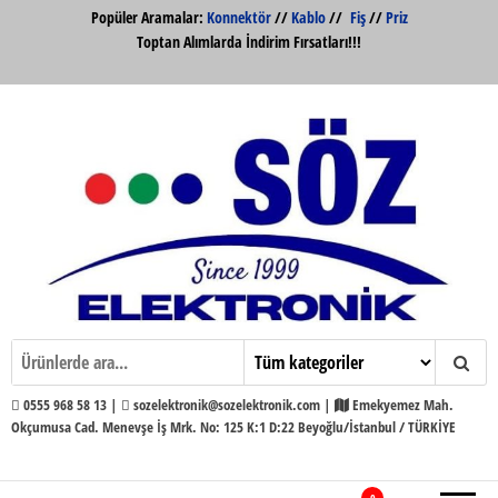
İçeriğe
Popüler Aramalar:
Konnektör
//
Kablo
//
Fiş
//
Priz
atla
Toptan Alımlarda İndirim Fırsatları!!!
Söz Elektronik Konnektör ve Kabloları
Söz Elektronik
Toptan ve Perakende
0555 968 58 13 |
sozelektronik@sozelektronik.com |
Emekyemez Mah.
Okçumusa Cad. Menevşe İş Mrk. No: 125 K:1 D:22 Beyoğlu/İstanbul / TÜRKİYE