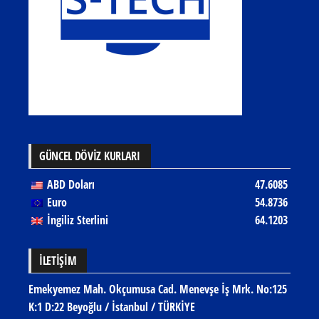
GÜNCEL DÖVİZ KURLARI
ABD Doları
47.6085
Euro
54.8736
İngiliz Sterlini
64.1203
İLETIŞIM
Emekyemez Mah. Okçumusa Cad. Menevşe İş Mrk. No:125
K:1 D:22 Beyoğlu / İstanbul / TÜRKİYE