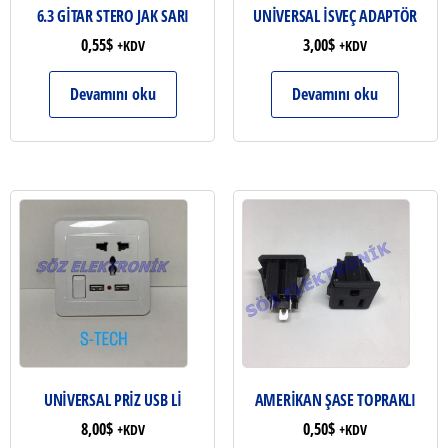
6.3 GİTAR STERO JAK SARI
UNİVERSAL İSVEÇ ADAPTÖR
0,55
$
3,00
$
+KDV
+KDV
Devamını oku
Devamını oku
UNİVERSAL PRİZ USB Lİ
AMERİKAN ŞASE TOPRAKLI
8,00
$
0,50
$
+KDV
+KDV