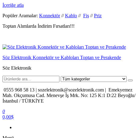
İçeriğe atla
Popüler Aramalar:
Konnektör
//
Kablo
//
Fiş
//
Priz
Toptan Alımlarda İndirim Fırsatları!!!
Söz Elektronik Konnektör ve Kabloları Toptan ve Perakende
Söz Elektronik
0555 968 58 13 |
sozelektronik@sozelektronik.com |
Emekyemez
Mah. Okçumusa Cad. Menevşe İş Mrk. No: 125 K:1 D:22 Beyoğlu/
İstanbul / TÜRKİYE
0
0,00$
Menü