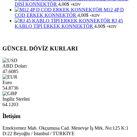
DİŞİ KONNEKTÖR
4,00
$
+KDV
M12 4P D
COD ERKEK KONNEKTÖR
4,00
$
+KDV
RJ 45
KABLO TİPİ ERKEK KONNEKTÖR
4,00
$
+KDV
GÜNCEL DÖVİZ KURLARI
ABD Doları
47.6085
Euro
54.8736
İngiliz Sterlini
64.1203
İletişim
Emekyemez Mah. Okçumusa Cad. Menevşe İş Mrk. No:125 K:1
D:22 Beyoğlu / İstanbul / TÜRKİYE