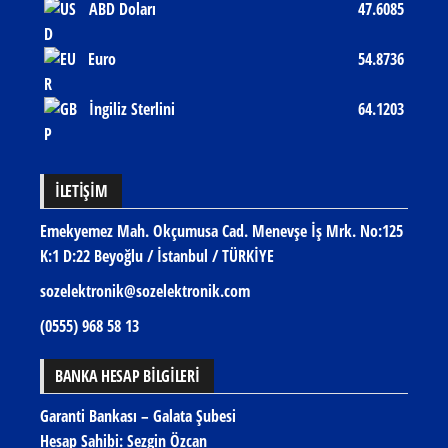
ABD Doları
47.6085
Euro
54.8736
İngiliz Sterlini
64.1203
İLETIŞIM
Emekyemez Mah. Okçumusa Cad. Menevşe İş Mrk. No:125
K:1 D:22 Beyoğlu / İstanbul / TÜRKİYE
sozelektronik@sozelektronik.com
(0555) 968 58 13
BANKA HESAP BİLGİLERİ
Garanti Bankası – Galata Şubesi
Hesap Sahibi: Sezgin Özcan