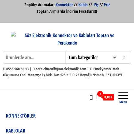
İçeriğe
Popüler Aramalar:
Konnektör
//
Kablo
//
Fiş
//
Priz
atla
Toptan Alımlarda İndirim Fırsatları!!!
Söz Elektronik Konnektör ve Kabloları
Söz Elektronik
Toptan ve Perakende
0555 968 58 13 |
sozelektronik@sozelektronik.com |
Emekyemez Mah.
Okçumusa Cad. Menevşe İş Mrk. No: 125 K:1 D:22 Beyoğlu/İstanbul / TÜRKİYE
0
0,00$
Menü
KONNEKTÖRLER
KABLOLAR