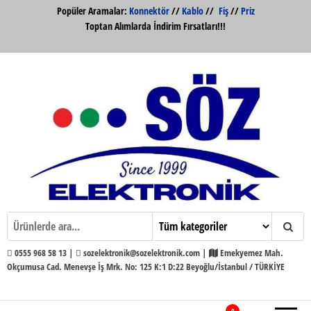
İçeriğe
Popüler Aramalar:
Konnektör
//
Kablo
//
Fiş
//
Priz
atla
Toptan Alımlarda İndirim Fırsatları!!!
Söz Elektronik Konnektör ve Kabloları
Söz Elektronik
Toptan ve Perakende
0555 968 58 13 |
sozelektronik@sozelektronik.com |
Emekyemez Mah.
Okçumusa Cad. Menevşe İş Mrk. No: 125 K:1 D:22 Beyoğlu/İstanbul / TÜRKİYE