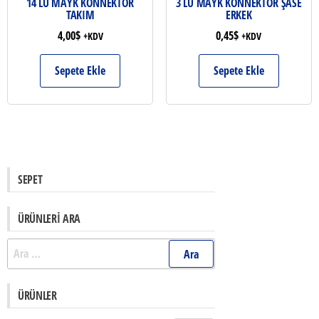
14 LÜ MAYK KONNEKTÖR
3 LÜ MAYK KONNEKTÖR ŞASE
TAKIM
ERKEK
4,00
$
0,45
$
+KDV
+KDV
Sepete Ekle
Sepete Ekle
SEPET
ÜRÜNLERI ARA
Arama:
ÜRÜNLER