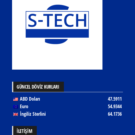
GÜNCEL DÖVİZ KURLARI
ABD Doları
47.5911
Euro
54.9344
İngiliz Sterlini
64.1736
İLETIŞIM