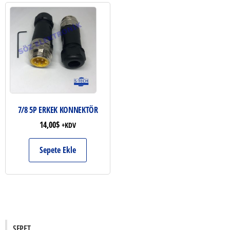
7/8 5P ERKEK KONNEKTÖR
14,00
$
+KDV
Sepete Ekle
SEPET