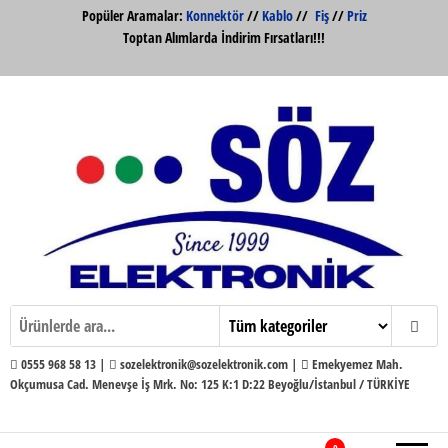
İçeriğe
Popüler Aramalar:
Konnektör
//
Kablo
//
Fiş
//
Priz
atla
Toptan Alımlarda İndirim Fırsatları!!!
Söz Elektronik Konnektör ve Kabloları
Söz Elektronik
Toptan ve Perakende
0555 968 58 13 |
sozelektronik@sozelektronik.com |
Emekyemez Mah.
Okçumusa Cad. Menevşe İş Mrk. No: 125 K:1 D:22 Beyoğlu/İstanbul / TÜRKİYE