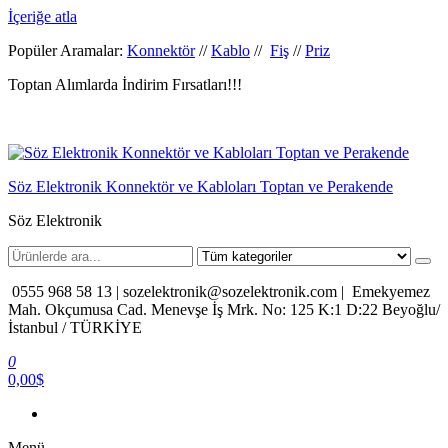
İçeriğe atla
Popüler Aramalar:
Konnektör
//
Kablo
//
Fiş
//
Priz
Toptan Alımlarda İndirim Fırsatları!!!
Söz Elektronik Konnektör ve Kabloları Toptan ve Perakende
Söz Elektronik
0555 968 58 13 |
sozelektronik@sozelektronik.com |
Emekyemez
Mah. Okçumusa Cad. Menevşe İş Mrk. No: 125 K:1 D:22 Beyoğlu/
İstanbul / TÜRKİYE
0
0,00$
Menü