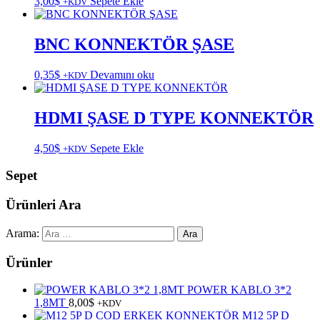
3,00
$
Sepete Ekle
+KDV
BNC KONNEKTÖR ŞASE
0,35
$
Devamını oku
+KDV
HDMI ŞASE D TYPE KONNEKTÖR
4,50
$
Sepete Ekle
+KDV
Sepet
Ürünleri Ara
Arama:
Ürünler
POWER KABLO 3*2
1,8MT
8,00
$
+KDV
M12 5P D