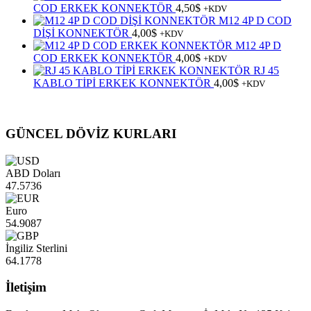
COD ERKEK KONNEKTÖR
4,50
$
+KDV
M12 4P D COD
DİŞİ KONNEKTÖR
4,00
$
+KDV
M12 4P D
COD ERKEK KONNEKTÖR
4,00
$
+KDV
RJ 45
KABLO TİPİ ERKEK KONNEKTÖR
4,00
$
+KDV
GÜNCEL DÖVİZ KURLARI
ABD Doları
47.5736
Euro
54.9087
İngiliz Sterlini
64.1778
İletişim