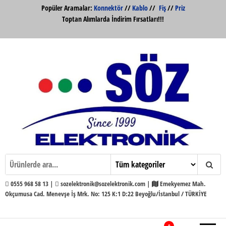
İçeriğe
Popüler Aramalar:
Konnektör
//
Kablo
//
Fiş
//
Priz
atla
Toptan Alımlarda İndirim Fırsatları!!!
Söz Elektronik Konnektör ve Kabloları
Söz Elektronik
Toptan ve Perakende
0555 968 58 13 |
sozelektronik@sozelektronik.com |
Emekyemez Mah.
Okçumusa Cad. Menevşe İş Mrk. No: 125 K:1 D:22 Beyoğlu/İstanbul / TÜRKİYE