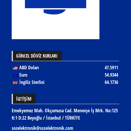
GÜNCEL DÖVİZ KURLARI
ABD Doları
47.5911
Euro
54.9344
İngiliz Sterlini
64.1736
İLETIŞIM
Emekyemez Mah. Okçumusa Cad. Menevşe İş Mrk. No:125
K:1 D:22 Beyoğlu / İstanbul / TÜRKİYE
sozelektronik@sozelektronik.com