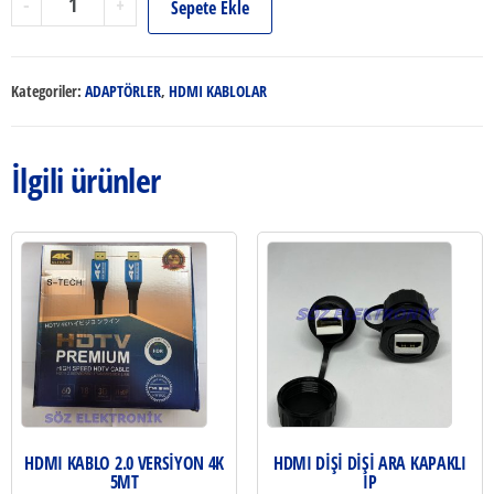
-
+
Sepete Ekle
CAT5/CAT6/CAT8
60M
EXTENDER
Kategoriler:
ADAPTÖRLER
,
HDMI KABLOLAR
adet
İlgili ürünler
HDMI KABLO 2.0 VERSİYON 4K
HDMI DİŞİ DİŞİ ARA KAPAKLI
5MT
IP