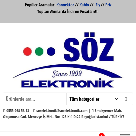
İçeriğe
Popüler Aramalar:
Konnektör
//
Kablo
//
Fiş
//
Priz
atla
Toptan Alımlarda İndirim Fırsatları!!!
Söz Elektronik Konnektör ve Kabloları
Söz Elektronik
Toptan ve Perakende
0555 968 58 13 |
sozelektronik@sozelektronik.com |
Emekyemez Mah.
Okçumusa Cad. Menevşe İş Mrk. No: 125 K:1 D:22 Beyoğlu/İstanbul / TÜRKİYE