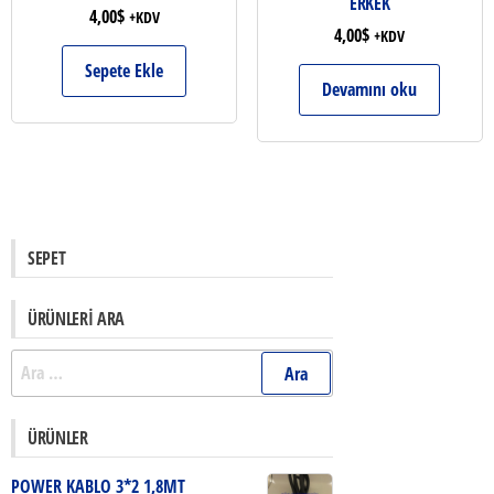
ERKEK
4,00
$
+KDV
4,00
$
+KDV
Sepete Ekle
Devamını oku
SEPET
ÜRÜNLERI ARA
Arama:
ÜRÜNLER
POWER KABLO 3*2 1,8MT