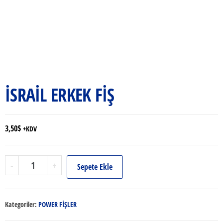
İSRAİL ERKEK FİŞ
3,50
$
+KDV
İSRAİL
-
+
Sepete Ekle
ERKEK
FİŞ
adet
Kategoriler:
POWER FİŞLER