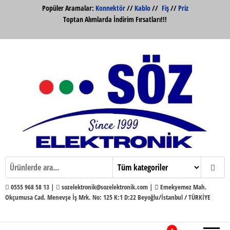
İçeriğe
Popüler Aramalar:
Konnektör
//
Kablo
//
Fiş
//
Priz
atla
Toptan Alımlarda İndirim Fırsatları!!!
Söz Elektronik Konnektör ve Kabloları
Söz Elektronik
Toptan ve Perakende
0555 968 58 13 |
sozelektronik@sozelektronik.com |
Emekyemez Mah.
Okçumusa Cad. Menevşe İş Mrk. No: 125 K:1 D:22 Beyoğlu/İstanbul / TÜRKİYE