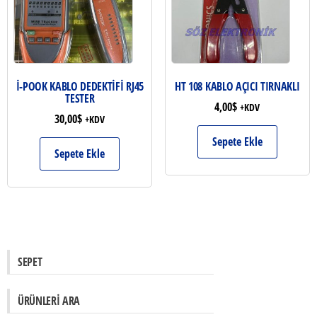
İ-POOK KABLO DEDEKTİFİ RJ45
HT 108 KABLO AÇICI TIRNAKLI
TESTER
4,00
$
+KDV
30,00
$
+KDV
Sepete Ekle
Sepete Ekle
SEPET
ÜRÜNLERI ARA