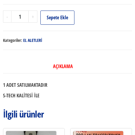
KABLO
-
+
Sepete Ekle
AÇICI
(PAPAĞAN)
adet
Kategoriler:
EL ALETLERİ
AÇIKLAMA
1 ADET SATILMAKTADIR
S-TECH KALİTESİ İLE
İlgili ürünler