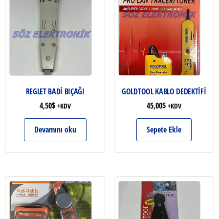
REGLET BADİ BIÇAĞI
GOLDTOOL KABLO DEDEKTİFİ
4,50
$
45,00
$
+KDV
+KDV
Devamını oku
Sepete Ekle