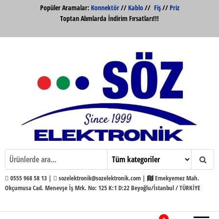
İçeriğe
Popüler Aramalar:
Konnektör
//
Kablo
//
Fiş
//
Priz
atla
Toptan Alımlarda İndirim Fırsatları!!!
Söz Elektronik Konnektör ve Kabloları
Söz Elektronik
Toptan ve Perakende
0555 968 58 13 |
sozelektronik@sozelektronik.com |
Emekyemez Mah.
Okçumusa Cad. Menevşe İş Mrk. No: 125 K:1 D:22 Beyoğlu/İstanbul / TÜRKİYE