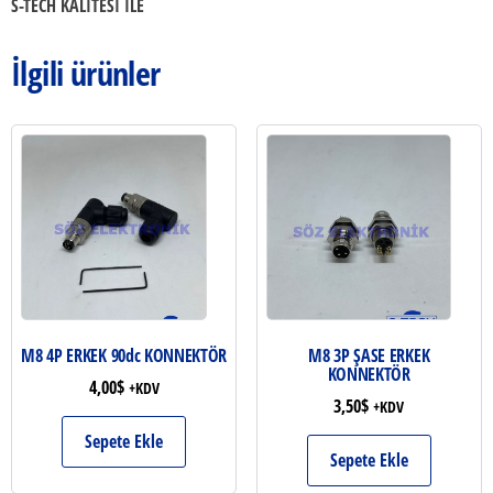
S-TECH KALİTESİ İLE
İlgili ürünler
M8 4P ERKEK 90dc KONNEKTÖR
M8 3P ŞASE ERKEK
KONNEKTÖR
4,00
$
+KDV
3,50
$
+KDV
Sepete Ekle
Sepete Ekle