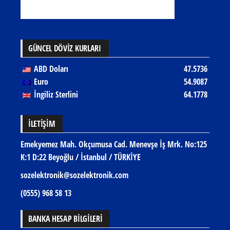
GÜNCEL DÖVİZ KURLARI
ABD Doları
47.5736
Euro
54.9087
İngiliz Sterlini
64.1778
İLETIŞIM
Emekyemez Mah. Okçumusa Cad. Menevşe İş Mrk. No:125
K:1 D:22 Beyoğlu / İstanbul / TÜRKİYE
sozelektronik@sozelektronik.com
(0555) 968 58 13
BANKA HESAP BİLGİLERİ