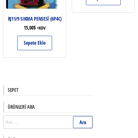
RJ11/9 SIKMA PENSESİ (6P4C)
15,00
$
+KDV
Sepete Ekle
SEPET
ÜRÜNLERI ARA
Arama: