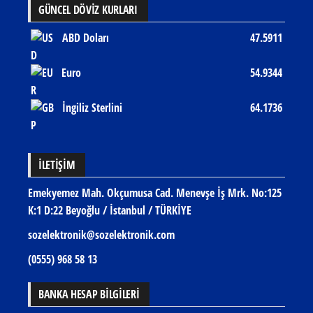
GÜNCEL DÖVİZ KURLARI
ABD Doları
47.5911
Euro
54.9344
İngiliz Sterlini
64.1736
İLETIŞIM
Emekyemez Mah. Okçumusa Cad. Menevşe İş Mrk. No:125
K:1 D:22 Beyoğlu / İstanbul / TÜRKİYE
sozelektronik@sozelektronik.com
(0555) 968 58 13
BANKA HESAP BİLGİLERİ