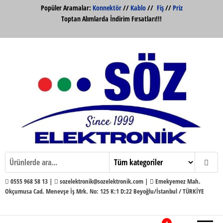
İçeriğe
Popüler Aramalar:
Konnektör
//
Kablo
//
Fiş
//
Priz
atla
Toptan Alımlarda İndirim Fırsatları!!!
Söz Elektronik Konnektör ve Kabloları
Söz Elektronik
Toptan ve Perakende
0555 968 58 13 |
sozelektronik@sozelektronik.com |
Emekyemez Mah.
Okçumusa Cad. Menevşe İş Mrk. No: 125 K:1 D:22 Beyoğlu/İstanbul / TÜRKİYE