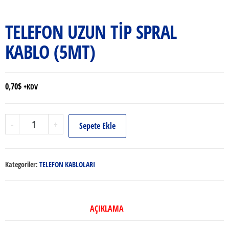
TELEFON UZUN TİP SPRAL
KABLO (5MT)
0,70
$
+KDV
TELEFON
-
+
Sepete Ekle
UZUN
TİP
SPRAL
Kategoriler:
TELEFON KABLOLARI
KABLO
(5MT)
adet
AÇIKLAMA