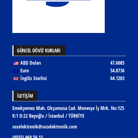
GÜNCEL DÖVİZ KURLARI
ABD Doları
47.6085
Euro
54.8736
İngiliz Sterlini
64.1203
İLETIŞIM
Emekyemez Mah. Okçumusa Cad. Menevşe İş Mrk. No:125
K:1 D:22 Beyoğlu / İstanbul / TÜRKİYE
sozelektronik@sozelektronik.com
(0555) 968 58 13