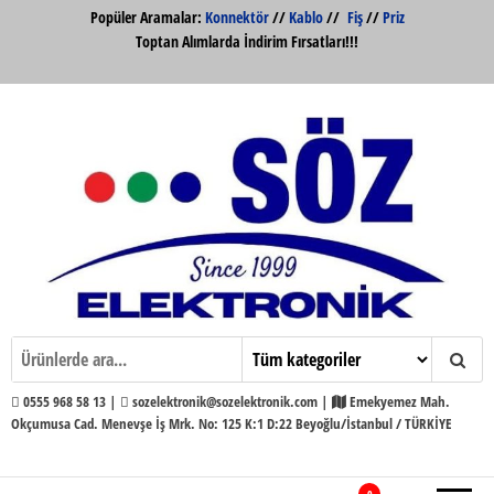
İçeriğe
Popüler Aramalar:
Konnektör
//
Kablo
//
Fiş
//
Priz
atla
Toptan Alımlarda İndirim Fırsatları!!!
Söz Elektronik Konnektör ve Kabloları
Söz Elektronik
Toptan ve Perakende
0555 968 58 13 |
sozelektronik@sozelektronik.com |
Emekyemez Mah.
Okçumusa Cad. Menevşe İş Mrk. No: 125 K:1 D:22 Beyoğlu/İstanbul / TÜRKİYE