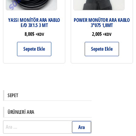
YASSI MONİTÖR ARA KABLO
POWER MONÜTOR ARA KABLO
E/D 3X1.5 3 MT
3*075 1,8MT
8,00
$
2,00
$
+KDV
+KDV
Sepete Ekle
Sepete Ekle
SEPET
ÜRÜNLERI ARA
Arama: