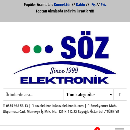
İçeriğe
Popüler Aramalar:
Konnektör
//
Kablo
//
Fiş
//
Priz
atla
Toptan Alımlarda İndirim Fırsatları!!!
Söz Elektronik Konnektör ve Kabloları
Söz Elektronik
Toptan ve Perakende
0555 968 58 13 |
sozelektronik@sozelektronik.com |
Emekyemez Mah.
Okçumusa Cad. Menevşe İş Mrk. No: 125 K:1 D:22 Beyoğlu/İstanbul / TÜRKİYE