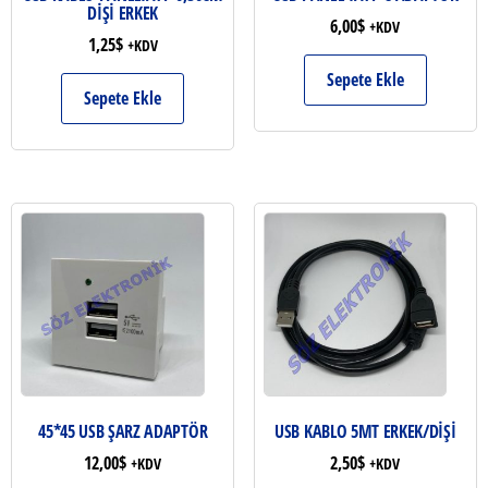
DİŞİ ERKEK
6,00
$
+KDV
1,25
$
+KDV
Sepete Ekle
Sepete Ekle
45*45 USB ŞARZ ADAPTÖR
USB KABLO 5MT ERKEK/DİŞİ
12,00
$
2,50
$
+KDV
+KDV