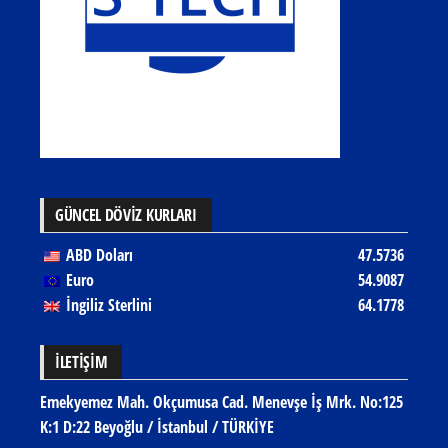
GÜNCEL DÖVİZ KURLARI
ABD Doları
47.5736
Euro
54.9087
İngiliz Sterlini
64.1778
İLETIŞIM
Emekyemez Mah. Okçumusa Cad. Menevşe İş Mrk. No:125
K:1 D:22 Beyoğlu / İstanbul / TÜRKİYE