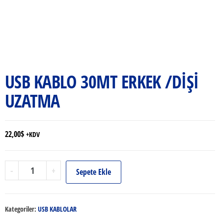
USB KABLO 30MT ERKEK /DİŞİ
UZATMA
22,00
$
+KDV
USB
-
+
Sepete Ekle
KABLO
30MT
ERKEK
Kategoriler:
USB KABLOLAR
/DİŞİ