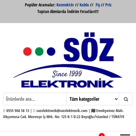
İçeriğe
Popüler Aramalar:
Konnektör
//
Kablo
//
Fiş
//
Priz
atla
Toptan Alımlarda İndirim Fırsatları!!!
Söz Elektronik Konnektör ve Kabloları
Söz Elektronik
Toptan ve Perakende
0555 968 58 13 |
sozelektronik@sozelektronik.com |
Emekyemez Mah.
Okçumusa Cad. Menevşe İş Mrk. No: 125 K:1 D:22 Beyoğlu/İstanbul / TÜRKİYE