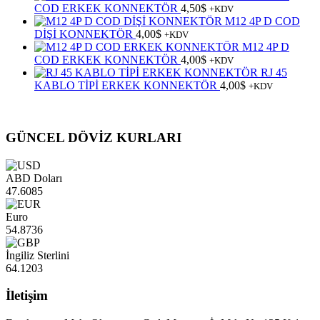
COD ERKEK KONNEKTÖR
4,50
$
+KDV
M12 4P D COD
DİŞİ KONNEKTÖR
4,00
$
+KDV
M12 4P D
COD ERKEK KONNEKTÖR
4,00
$
+KDV
RJ 45
KABLO TİPİ ERKEK KONNEKTÖR
4,00
$
+KDV
GÜNCEL DÖVİZ KURLARI
ABD Doları
47.6085
Euro
54.8736
İngiliz Sterlini
64.1203
İletişim