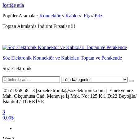
İçeriğe atla
Popüler Aramalar:
Konnektör
//
Kablo
//
Fiş
//
Priz
Toptan Alımlarda İndirim Fırsatları!!!
Söz Elektronik Konnektör ve Kabloları Toptan ve Perakende
Söz Elektronik
0555 968 58 13 |
sozelektronik@sozelektronik.com |
Emekyemez
Mah. Okçumusa Cad. Menevşe İş Mrk. No: 125 K:1 D:22 Beyoğlu/
İstanbul / TÜRKİYE
0
0,00$
Menü