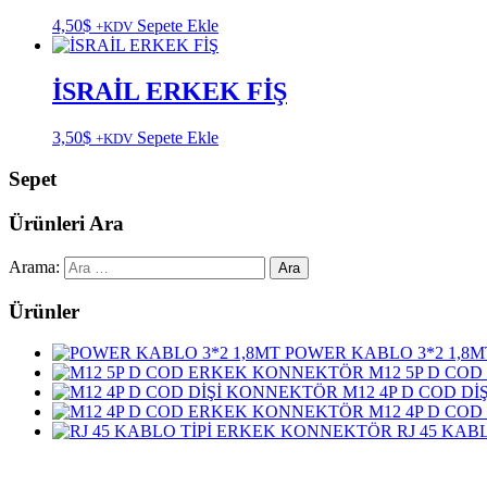
4,50
$
Sepete Ekle
+KDV
İSRAİL ERKEK FİŞ
3,50
$
Sepete Ekle
+KDV
Sepet
Ürünleri Ara
Arama:
Ürünler
POWER KABLO 3*2 1,8M
M12 5P D CO
M12 4P D COD D
M12 4P D CO
RJ 45 KA