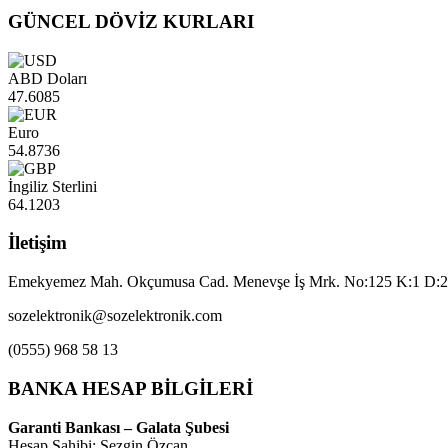
GÜNCEL DÖVİZ KURLARI
ABD Doları
47.6085
Euro
54.8736
İngiliz Sterlini
64.1203
İletişim
Emekyemez Mah. Okçumusa Cad. Menevşe İş Mrk. No:125 K:1 D:22
sozelektronik@sozelektronik.com
(0555) 968 58 13
BANKA HESAP BİLGİLERİ
Garanti Bankası – Galata Şubesi
Hesap Sahibi: Sezgin Özcan