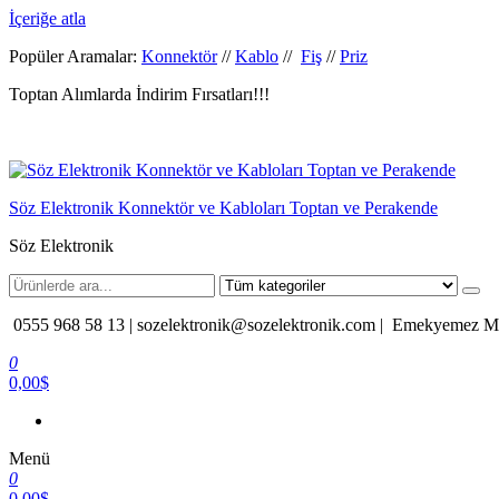
İçeriğe atla
Popüler Aramalar:
Konnektör
//
Kablo
//
Fiş
//
Priz
Toptan Alımlarda İndirim Fırsatları!!!
Söz Elektronik Konnektör ve Kabloları Toptan ve Perakende
Söz Elektronik
0555 968 58 13 |
sozelektronik@sozelektronik.com |
Emekyemez Mah
0
0,00$
Menü
0
0,00$