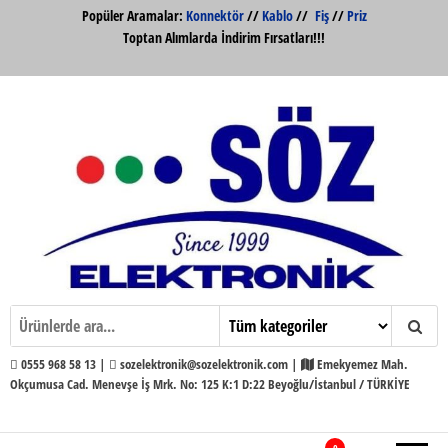
İçeriğe
Popüler Aramalar:
Konnektör
//
Kablo
//
Fiş
//
Priz
atla
Toptan Alımlarda İndirim Fırsatları!!!
Söz Elektronik Konnektör ve Kabloları
Söz Elektronik
Toptan ve Perakende
0555 968 58 13 |
sozelektronik@sozelektronik.com |
Emekyemez Mah.
Okçumusa Cad. Menevşe İş Mrk. No: 125 K:1 D:22 Beyoğlu/İstanbul / TÜRKİYE