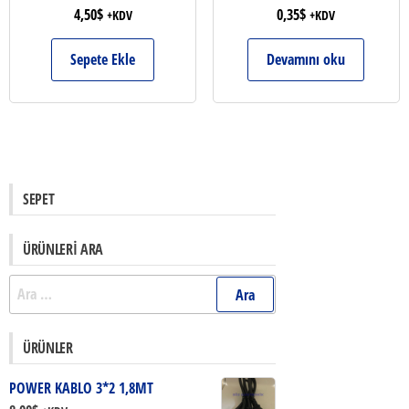
4,50
$
0,35
$
+KDV
+KDV
Sepete Ekle
Devamını oku
SEPET
ÜRÜNLERI ARA
Arama:
ÜRÜNLER
POWER KABLO 3*2 1,8MT