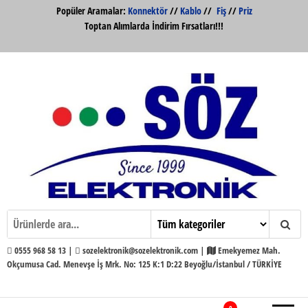
İçeriğe
Popüler Aramalar:
Konnektör
//
Kablo
//
Fiş
//
Priz
atla
Toptan Alımlarda İndirim Fırsatları!!!
Söz Elektronik Konnektör ve Kabloları
Söz Elektronik
Toptan ve Perakende
0555 968 58 13 |
sozelektronik@sozelektronik.com |
Emekyemez Mah.
Okçumusa Cad. Menevşe İş Mrk. No: 125 K:1 D:22 Beyoğlu/İstanbul / TÜRKİYE