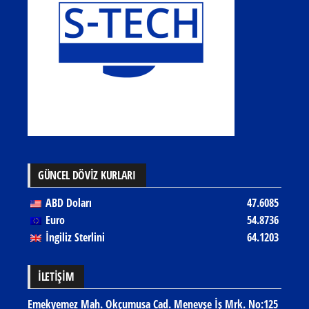
GÜNCEL DÖVİZ KURLARI
ABD Doları
47.6085
Euro
54.8736
İngiliz Sterlini
64.1203
İLETIŞIM
Emekyemez Mah. Okçumusa Cad. Menevşe İş Mrk. No:125