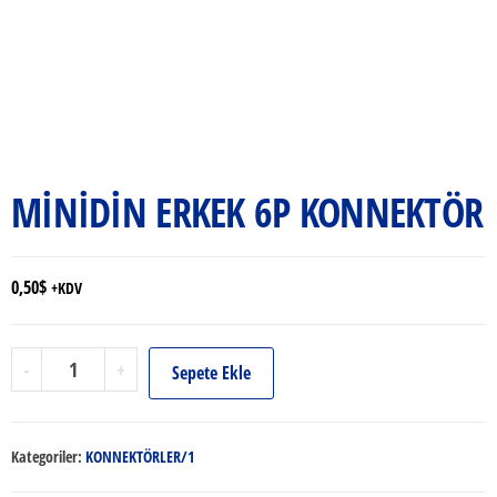
MİNİDİN ERKEK 6P KONNEKTÖR
0,50
$
+KDV
MİNİDİN
-
+
Sepete Ekle
ERKEK
6P
KONNEKTÖR
Kategoriler:
KONNEKTÖRLER/1
adet