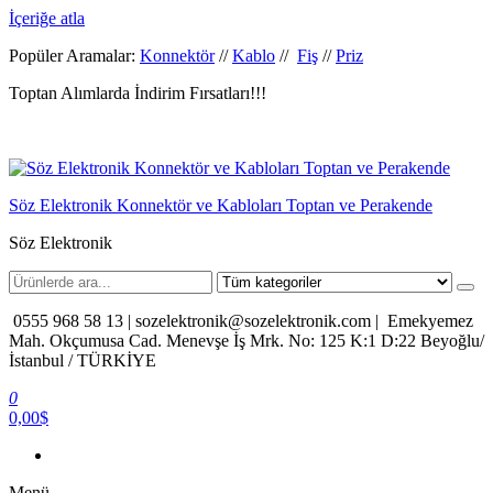
İçeriğe atla
Popüler Aramalar:
Konnektör
//
Kablo
//
Fiş
//
Priz
Toptan Alımlarda İndirim Fırsatları!!!
Söz Elektronik Konnektör ve Kabloları Toptan ve Perakende
Söz Elektronik
0555 968 58 13 |
sozelektronik@sozelektronik.com |
Emekyemez
Mah. Okçumusa Cad. Menevşe İş Mrk. No: 125 K:1 D:22 Beyoğlu/
İstanbul / TÜRKİYE
0
0,00$
Menü