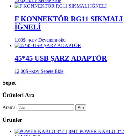
2,00
$
Sepete Ekle
+KDV
F KONNEKTÖR RG11 SIKMALI
İĞNELİ
1,00
$
Devamını oku
+KDV
45*45 USB ŞARZ ADAPTÖR
12,00
$
Sepete Ekle
+KDV
Sepet
Ürünleri Ara
Arama:
Ürünler
POWER KABLO 3*2