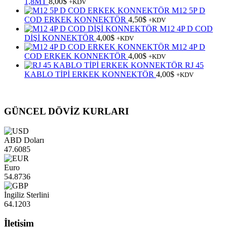
1,8MT
8,00
$
+KDV
M12 5P D
COD ERKEK KONNEKTÖR
4,50
$
+KDV
M12 4P D COD
DİŞİ KONNEKTÖR
4,00
$
+KDV
M12 4P D
COD ERKEK KONNEKTÖR
4,00
$
+KDV
RJ 45
KABLO TİPİ ERKEK KONNEKTÖR
4,00
$
+KDV
GÜNCEL DÖVİZ KURLARI
ABD Doları
47.6085
Euro
54.8736
İngiliz Sterlini
64.1203
İletişim