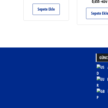
0,65
$
+KDV
Sepete Ekle
Sepete Ekl
GÜNCE