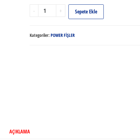
POWER
-
+
Sepete Ekle
ERKEK
FİŞ
adet
Kategoriler:
POWER FİŞLER
AÇIKLAMA