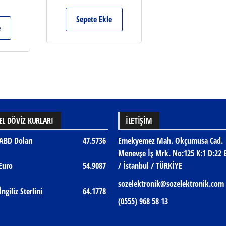
Sepete Ekle
e
L DÖVİZ KURLARI
İLETIŞIM
ABD Doları
47.5736
Emekyemez Mah. Okçumusa Cad.
Menevşe İş Mrk. No:125 K:1 D:22 
Euro
54.9087
/ İstanbul / TÜRKİYE
sozelektronik@sozelektronik.com
İngiliz Sterlini
64.1778
(0555) 968 58 13