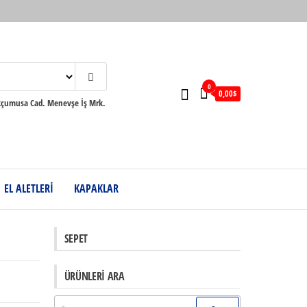
0
0,00$
umusa Cad. Menevşe İş Mrk.
EL ALETLERİ
KAPAKLAR
SEPET
ÜRÜNLERI ARA
Arama: