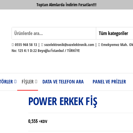
Toptan Alımlarda İndirim Fırsatları!!!
0555 968 58 13 |
sozelektronik@sozelektronik.com |
Emekyemez Mah. Okç
No: 125 K:1 D:22 Beyoğlu/İstanbul / TÜRKİYE
TÖRLER
FİŞLER
DATA VE TELEFON ARA
PANEL VE PRİZLER
POWER ERKEK FİŞ
0,55
$
+KDV