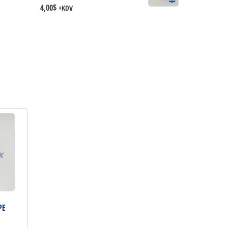
4,00
$
+KDV
PE