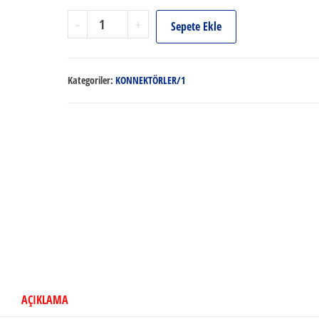
UHF
-
+
Sepete Ekle
213
ERKEK
KONNEKTÖR
Kategoriler:
KONNEKTÖRLER/1
adet
AÇIKLAMA