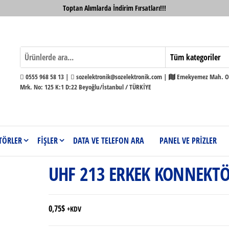
Toptan Alımlarda İndirim Fırsatları!!!
0555 968 58 13 |
sozelektronik@sozelektronik.com |
Emekyemez Mah. Ok
Mrk. No: 125 K:1 D:22 Beyoğlu/İstanbul / TÜRKİYE
TÖRLER
FİŞLER
DATA VE TELEFON ARA
PANEL VE PRİZLER
UHF 213 ERKEK KONNEKT
0,75
$
+KDV