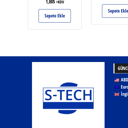
1,00
$
+KDV
Sepete Ekl
Sepete Ekle
GÜNCE
ABD
Eur
İngi