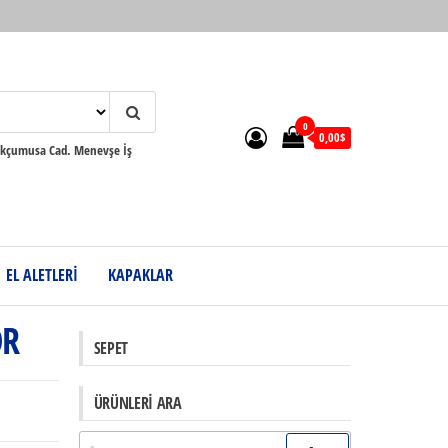
0
0,00$
çumusa Cad. Menevşe İş
EL ALETLERİ
KAPAKLAR
ÖR
SEPET
ÜRÜNLERI ARA
Arama: