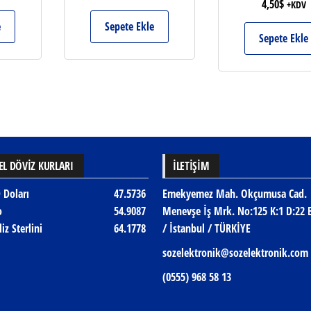
4,50
$
+KDV
e
Sepete Ekle
Sepete Ekle
L DÖVİZ KURLARI
İLETIŞIM
 Doları
47.5736
Emekyemez Mah. Okçumusa Cad.
o
54.9087
Menevşe İş Mrk. No:125 K:1 D:22 
liz Sterlini
64.1778
/ İstanbul / TÜRKİYE
sozelektronik@sozelektronik.com
(0555) 968 58 13